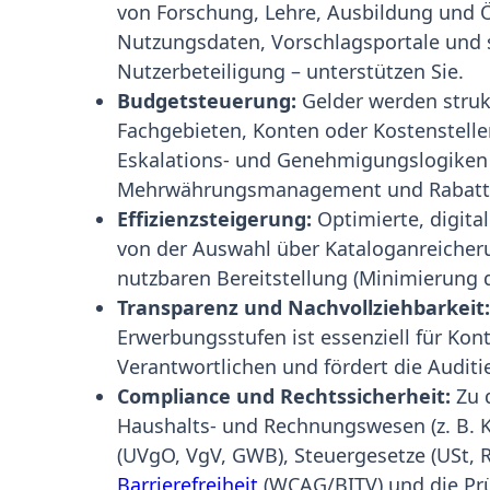
von Forschung, Lehre, Ausbildung und Ö
Nutzungsdaten, Vorschlagsportale und se
Nutzerbeteiligung – unterstützen Sie.
Budgetsteuerung:
Gelder werden strukt
Fachgebieten, Konten oder Kostenstell
Eskalations- und Genehmigungslogiken 
Mehrwährungsmanagement und Rabatts
Effizienzsteigerung:
Optimierte, digita
von der Auswahl über Kataloganreicher
nutzbaren Bereitstellung (Minimierung de
Transparenz und Nachvollziehbarkeit
Erwerbungsstufen ist essenziell für Ko
Verantwortlichen und fördert die Audit
Compliance und Rechtssicherheit:
Zu 
Haushalts- und Rechnungswesen (z. B. K
(UVgO, VgV, GWB), Steuergesetze (USt, 
Barrierefreiheit
(WCAG/BITV) und die Prü