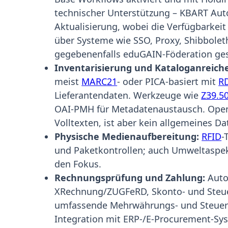
technischer Unterstützung – KBART Auto
Aktualisierung, wobei die Verfügbarkeit
über Systeme wie SSO, Proxy, Shibbole
gegebenenfalls eduGAIN-Föderation ges
Inventarisierung und Kataloganreich
meist
MARC21
- oder PICA-basiert mit
R
Lieferantendaten. Werkzeuge wie
Z39.5
OAI-PMH für Metadatenaustausch. OpenU
Volltexten, ist aber kein allgemeines D
Physische Medienaufbereitung:
RFID
-
und Paketkontrollen; auch Umweltaspek
den Fokus.
Rechnungsprüfung und Zahlung:
Auto
XRechnung/ZUGFeRD, Skonto- und Steue
umfassende Mehrwährungs- und Steuerlo
Integration mit ERP-/E-Procurement-Sys