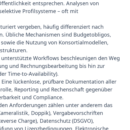
ffentlichkeit entsprechen. Analysen von
lektive Profilsysteme – oft mit
uriert vergeben, häufig differenziert nach
en. Übliche Mechanismen sind Budgetobligos,
sowie die Nutzung von Konsortialmodellen,
trukturen.
l unterstützte Workflows beschleunigen den Weg
ung und Rechnungsbearbeitung bis hin zur
r Time-to-Availability).
:
Eine lückenlose, prüfbare Dokumentation aller
ntrolle, Reporting und Rechenschaft gegenüber
ierbarkeit und Compliance.
den Anforderungen zählen unter anderem das
ameralistik, Doppik), Vergabevorschriften
Reverse Charge), Datenschutz (DSGVO),
fung von Lizenzbedingungen. Elektronische