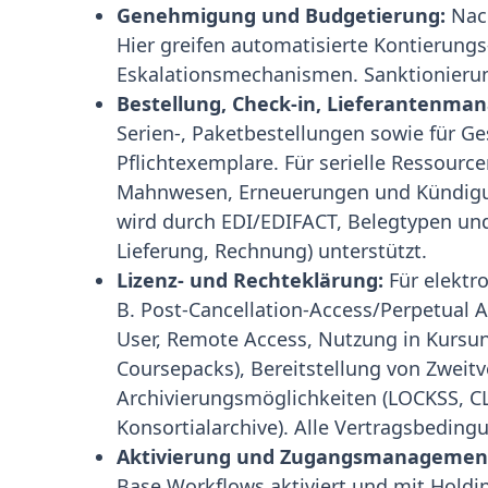
Genehmigung und Budgetierung:
Nach
Hier greifen automatisierte Kontierung
Eskalationsmechanismen. Sanktionierun
Bestellung, Check-in, Lieferantenma
Serien-, Paketbestellungen sowie für 
Pflichtexemplare. Für serielle Ressource
Mahnwesen, Erneuerungen und Kündigung
wird durch EDI/EDIFACT, Belegtypen un
Lieferung, Rechnung) unterstützt.
Lizenz- und Rechteklärung:
Für elektr
B. Post-Cancellation-Access/Perpetual 
User, Remote Access, Nutzung in Kursun
Coursepacks), Bereitstellung von Zweit
Archivierungsmöglichkeiten (LOCKSS, CL
Konsortialarchive). Alle Vertragsbedi
Aktivierung und Zugangsmanagemen
Base Workflows aktiviert und mit Hold