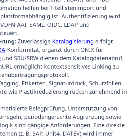
mation helfen bei Titellistenimport und
 plattformabhängig ist. Authentifizierung wird
th/DFN-AAI, SAML, OIDC, LDAP und
teuert.
erung:
Zuverlässige
Katalogisierung
erfolgt
DA
-Konformität, ergänzt durch ONIX für
0
und SRU/SRW dienen dem Katalogdatenabruf,
RL ermöglicht kontextsensitives Linking zu
atenübertragungsprotokoll.
Tagging, Etiketten, Signaturdruck, Schutzfolien
te wie Plastikreduzierung rücken zunehmend in
matisierte Belegprüfung, Unterstützung von
rregeln, periodengerechte Abgrenzung sowie
gik sind gängige Anforderungen. Eine direkte
temen (z. B. SAP, Unit4, DATEV) wird immer