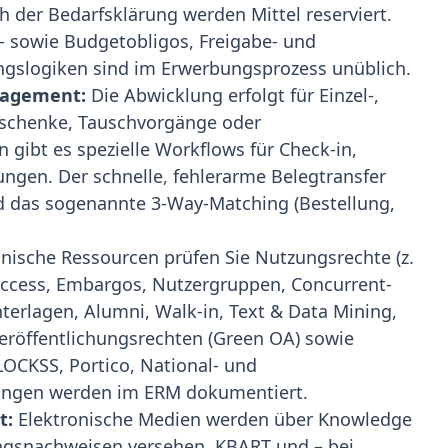
 der Bedarfsklärung werden Mittel reserviert.
s- sowie Budgetobligos, Freigabe- und
gslogiken sind im Erwerbungsprozess unüblich.
nagement:
Die Abwicklung erfolgt für Einzel-,
Geschenke, Tauschvorgänge oder
n gibt es spezielle Workflows für Check-in,
en. Der schnelle, fehlerarme Belegtransfer
d das sogenannte 3-Way-Matching (Bestellung,
onische Ressourcen prüfen Sie Nutzungsrechte (z.
Access, Embargos, Nutzergruppen, Concurrent-
terlagen, Alumni, Walk-in, Text & Data Mining,
veröffentlichungsrechten (Green OA) sowie
OCKSS, Portico, National- und
ngungen werden im ERM dokumentiert.
t:
Elektronische Medien werden über Knowledge
ingsnachweisen versehen. KBART und – bei