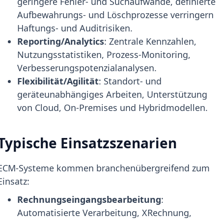
geringere Fehler- und Suchaufwände, definierte
Aufbewahrungs- und Löschprozesse verringern
Haftungs- und Auditrisiken.
Reporting/Analytics
: Zentrale Kennzahlen,
Nutzungsstatistiken, Prozess-Monitoring,
Verbesserungspotenzialanalysen.
Flexibilität/Agilität
: Standort- und
geräteunabhängiges Arbeiten, Unterstützung
von Cloud, On-Premises und Hybridmodellen.
Typische Einsatzszenarien
ECM-Systeme kommen branchenübergreifend zum
Einsatz:
Rechnungseingangsbearbeitung
:
Automatisierte Verarbeitung, XRechnung,