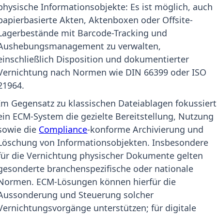
physische Informationsobjekte: Es ist möglich, auch
papierbasierte Akten, Aktenboxen oder Offsite-
Lagerbestände mit Barcode-Tracking und
Aushebungsmanagement zu verwalten,
einschließlich Disposition und dokumentierter
Vernichtung nach Normen wie DIN 66399 oder ISO
21964.
Im Gegensatz zu klassischen Dateiablagen fokussiert
ein ECM-System die gezielte Bereitstellung, Nutzung
sowie die
Compliance
-konforme Archivierung und
Löschung von Informationsobjekten. Insbesondere
für die Vernichtung physischer Dokumente gelten
gesonderte branchenspezifische oder nationale
Normen. ECM-Lösungen können hierfür die
Aussonderung und Steuerung solcher
Vernichtungsvorgänge unterstützen; für digitale