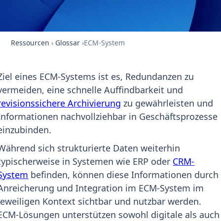
Ressourcen
›
Glossar
›
ECM-System
Ziel eines ECM-Systems ist es, Redundanzen zu
vermeiden, eine schnelle Auffindbarkeit und
revisionssichere Archivierung
zu gewährleisten und
Informationen nachvollziehbar in Geschäftsprozesse
einzubinden.
Während sich strukturierte Daten weiterhin
typischerweise in Systemen wie ERP oder
CRM-
System
befinden, können diese Informationen durch
Anreicherung und Integration im ECM-System im
jeweiligen Kontext sichtbar und nutzbar werden.
ECM-Lösungen unterstützen sowohl digitale als auch