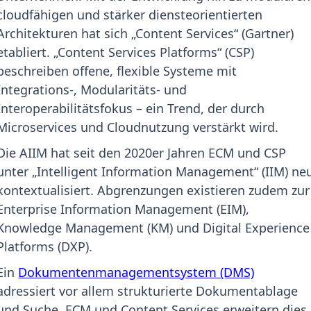
cloudfähigen und stärker diensteorientierten
Architekturen hat sich „Content Services“ (Gartner)
etabliert. „Content Services Platforms“ (CSP)
beschreiben offene, flexible Systeme mit
Integrations-, Modularitäts- und
Interoperabilitätsfokus – ein Trend, der durch
Microservices und Cloudnutzung verstärkt wird.
Die AIIM hat seit den 2020er Jahren ECM und CSP
unter „Intelligent Information Management“ (IIM) ne
kontextualisiert. Abgrenzungen existieren zudem zur
Enterprise Information Management (EIM),
Knowledge Management (KM) und Digital Experience
Platforms (DXP).
Ein
Dokumentenmanagementsystem (DMS)
adressiert vor allem strukturierte Dokumentablage
und Suche. ECM und Content Services erweitern dies