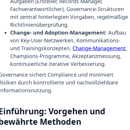
Aufgaben (Ersteller, Records Manager,
Fachverantwortlicher), Governance-Strukturen
mit zentral hinterlegten Vorgaben, regelmäßige
Richtlinienüberprüfung.
Change- und Adoption-Management
: Aufbau
von Key-User-Netzwerken, Kommunikations-
und Trainingskonzepten,
Change-Management
,
Champions-Programme, Akzeptanzmessung,
kontinuierliche iterative Verbesserung.
Governance sichert Compliance und minimiert
Risiken durch kontrollierte und nachvollziehbare
Informationsnutzung.
Einführung: Vorgehen und
bewährte Methoden