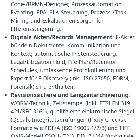
Code-/BPMN-Designer, Prozessautomation,
Eventing, RPA, SLA-Steuerung, Prozess-/Task-
Mining und Eskalationen sorgen für
Effizienzsteigerung.
Digitale Akten/Records Management
: E-Akten
bündeln Dokumente, Kommunikation und
Kontext; automatische Fristensteuerung,
Legal/Litigation Hold, File Plan/Retention
Schedules, umfassende Protokollierung und
Export für E-Discovery (inkl. ISO 27050, EDRM,
Forensik) sind enthalten.
Revisionssichere und Langzeitarchivierung
:
WORM-Technik, Zeitstempel (inkl. ETSI EN 319
421/RFC 3161), qualifizierte elektronische Siegel
(QSeal), Integritätsprüfungen (Fixity Checks),
Formate wie PDF/A (ISO 19005-1/2/3) und TIFF,
OAIS-Modell (ISO 14721), DIN 31644 für digitale