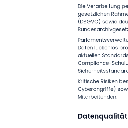
Die Verarbeitung pe
gesetzlichen Rahm
(DSGVO) sowie deut
Bundesarchivgesetz
Parlamentsverwaltu
Daten lückenlos pro
aktuellen Standards
Compliance-Schulun
Sicherheitsstandard
Kritische Risiken b
Cyberangriffe) sowi
Mitarbeitenden.
Datenqualitä