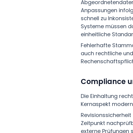
Abgeordnetendaten
Anpassungen infolg
schnell zu Inkonsist
Systeme müssen da
einheitliche Standa
Fehlerhafte Stammd
auch rechtliche u
Rechenschaftspflic
Compliance un
Die Einhaltung recht
Kernaspekt modern
Revisionssicherheit
Zeitpunkt nachprüfb
externe Prüfungen 