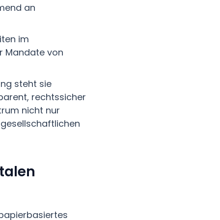
hmend an
iten im
r Mandate von
ng steht sie
parent, rechtssicher
ktrum nicht nur
gesellschaftlichen
talen
papierbasiertes