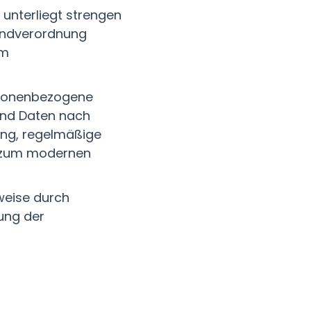
 unterliegt strengen
undverordnung
em
rsonenbezogene
 und Daten nach
ung, regelmäßige
n zum modernen
weise durch
ung der