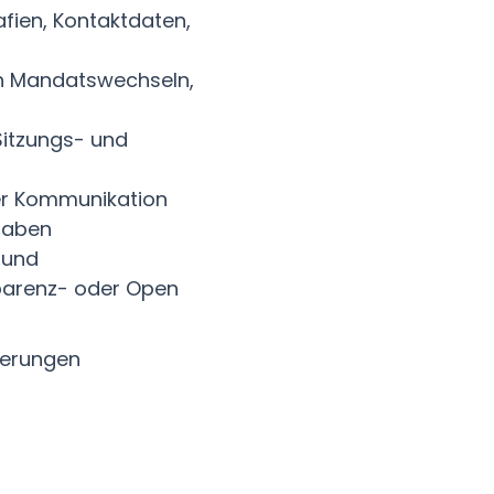
fien, Kontaktdaten,
n Mandatswechseln,
Sitzungs- und
ner Kommunikation
rgaben
 und
sparenz- oder Open
derungen